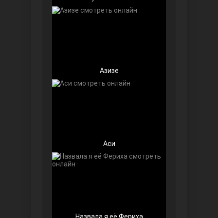
Азизе
Далекий город
Аси
Ранняя пташка
Назвала я её Фериха