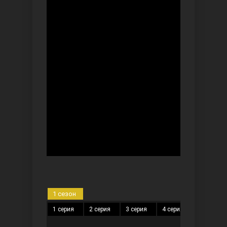
Безграничная любовь
Красивее, чем ты
1 сезон
1 серия
2 серия
3 серия
4 серия
5 серия