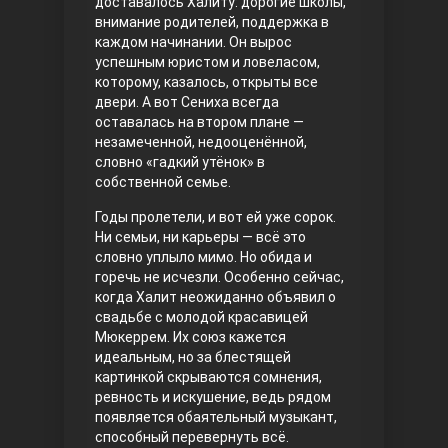
доставалось Халиту: дорогие школы,
внимание родителей, поддержка в
Правосyдие
каждом начинании. Он вырос
успешным юристом и ловеласом,
которому, казалось, открыты все
двери. А вот Сениха всегда
оставалась на втором плане —
незамеченной, недооценённой,
словно «гадкий утёнок» в
собственной семье.
Годы пролетели, и вот ей уже сорок.
Любовь напрокат
Ни семьи, ни карьеры — всё это
словно уплыло мимо. Но обида и
горечь не исчезли. Особенно сейчас,
когда Халит неожиданно объявил о
свадьбе с молодой красавицей
Мюкеррем. Их союз кажется
идеальным, но за блестящей
картинкой скрываются сомнения,
ревность и искушение, ведь рядом
появляется обаятельный музыкант,
Воскресший Эртугрул
способный перевернуть всё.