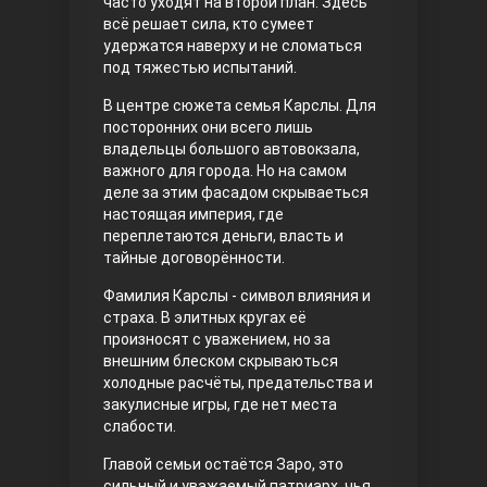
часто уходят на второй план. Здесь
всё решает сила, кто сумеет
Правосyдие
удержатся наверху и не сломаться
под тяжестью испытаний.
В центре сюжета семья Карслы. Для
посторонних они всего лишь
владельцы большого автовокзала,
важного для города. Но на самом
деле за этим фасадом скрываеться
настоящая империя, где
переплетаются деньги, власть и
Любовь напрокат
тайные договорённости.
Фамилия Карслы - символ влияния и
страха. В элитных кругах её
произносят с уважением, но за
внешним блеском скрываються
холодные расчёты, предательства и
закулисные игры, где нет места
слабости.
Главой семьи остаётся Заро, это
Воскресший Эртугрул
сильный и уважаемый патриарх, чья