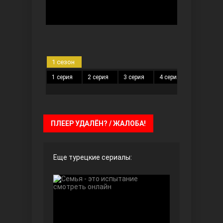
Чёрно-белая любовь
1 сезон
1 серия
2 серия
3 серия
4 серия
5 серия
Дочь посла
ПЛЕЕР УДАЛЁН? / ЖАЛОБА!
Еще турецкие сериалы:
Девушка за стеклом