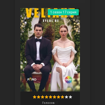
1 сезон 17 серия
Ты назови
Запретный плод
4
Голосов: