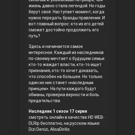
жизнь давно стала легендой. Но годы
берут своё. Наступает момент, когда
нужно передать бразды правления. И
вот главный вопрос: кто из его детей
сможет достойно продолжить его
путь?
Здесь и начинается самое
интересное. Каждый из наследников
Три сестры
по-своему мечтает о будущем семьи:
кто-то жаждет власти, кто-то ищет
признания, кто-то хочет доказать,
что способен на большее. Но только
один из них станет «наследным
принцем». На пути каждого будут
обманы, проверка верности и боль
предательства.
Наследник 1 сезон 17 серия
Ветреный холм
смотреть онлайн в качестве HD WEB-
DLRip бесплатно, на русском языке:
Dizi Denizi, AlisaDirilis.