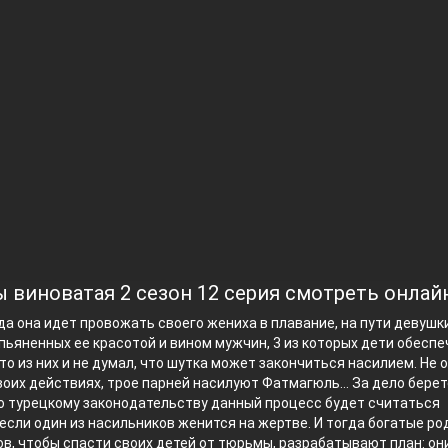
ы виноватая 2 сезон 12 серия смотреть онлай
гда она идет провожать своего жениха в плавание, на пути девушк
пьяненных ее красотой и вином мужчин, 3 из которых дети обесп
то из них и не думал, что шутка может закончиться насилием. Не 
воих действиях, трое парней насилуют Фатмагюль… За дело бере
о турецкому законодательству данный процесс будет считаться
если один из насильников женится на жертве. И тогда богатые ро
в, чтобы спасти своих детей от тюрьмы, разрабатывают план: он