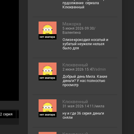
прдолжение сериала
Клюквенный
Мажорка
5 июня 2026 09:30/
Валентина
Олизе-крокодил носатый и
зубатый неужели нельзя
было для
Клюквенный
2 июня 2026 15:47/
admin
Добрый день Мила. Какие
деньги? У нас полностью
просмотр
Клюквенный
31 мая 2026 14:11/мила
ну и где 36 серия деньги
2 серия
13 серия
14 серия
15 серия
16 серия
17 серия
18 
сняли