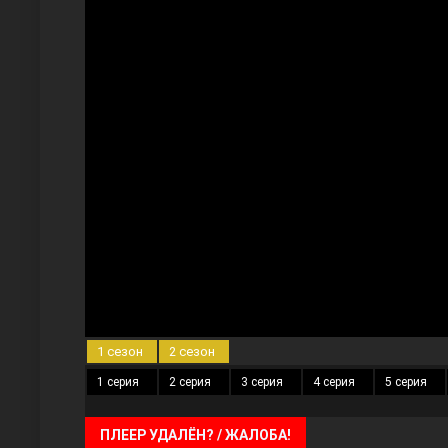
Три сестры
Ветреный холм
1 сезон
2 сезон
1 серия
2 серия
3 серия
4 серия
5 серия
ПЛЕЕР УДАЛЁН? / ЖАЛОБА!