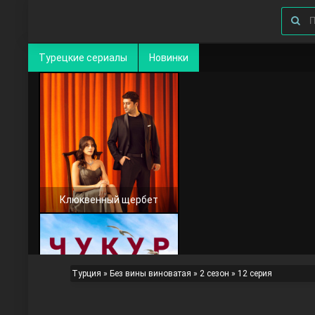
Турецкие сериалы
Новинки
Клюквенный щербет
Турция
»
Без вины виноватая
»
2 сезон
» 12 серия