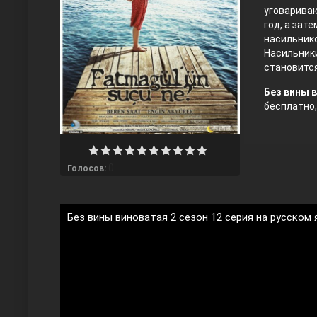
уговариваю
год, а зат
насильнико
Насильники
становится
Без вины в
бесплатно,
Любовь напрокат
0
Голосов:
Без вины виноватая 2 сезон 12 серия на русском
Воскресший Эртугрул