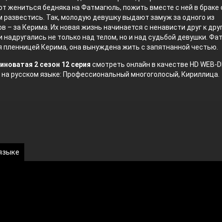
т жениться бедняка на Фатмагюль, пожить вместе с ней в браке
ем развестись. Так, молодую девушку выдают замуж за одного из
в – за Керима. Их новая жизнь начинается с ненависти друг к друг
 надругались не только над телом, но и над судьбой девушки. Ф
 пленницей Керима, она вынуждена жить с запятнанной честью.
иноватая 2 сезон 12 серия
смотреть онлайн в качестве HD WEB-D
 на русском языке: Профессиональный многоголосый, Кириллица.
 языке