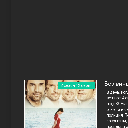
Чукур
Основание: Осман
Без вин
2 сезон 12 серия
В день, ко
встают 4 о
людей. Ник
отчета в с
полиция. П
закрытым, 
Правосyдие
насильнико