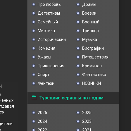
Про любовь
Драмы
Детективы
Боевик
Семейный
Военный
Мистика
Триллер
Исторический
Музыка
Комедия
Биографии
Ужасы
Путешествия
Приключения
Криминал
Спорт
Фантастика
Фентези
НОВИНКИ
н
и
Турецкие сериалы по годам
еченных
отдавая
тся
2026
2025
2024
2023
дители
и
2022
2021