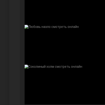
Далекий город
Ранняя пташка