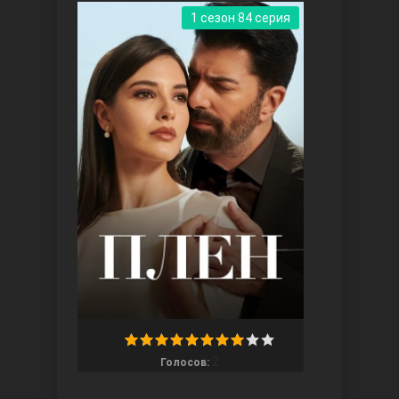
1 сезон 84 серия
Три сестры
Ветреный холм
2
Голосов: