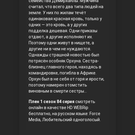
семейства Демирханлы. Мужчина
считал, что всего два типа людей на
Правосyдие
земле. У них по жилам течёт
одинаковая красная кровь, только у
одних — это кровь, а у других
подделка дешевая. Одни приказы
отдают, а другие исполняют их.
Поэтому одни живут в нищете, а
другие ни в чем не нуждаются.
Однажды страшной новостью был
потрясён особняк Орхуна. Сестра-
близнец главного героя, находясь в
Любовь напрокат
командировке, погибла в Африке.
Орхун был в не себя от горя и ярости,
поэтому намерен отомстить
виновным в смерти сестры…
Плен 1 сезон 84 серия
смотреть
онлайн в качестве HD WEBRip
бесплатно, на русском языке: Force
Media, Любительский одноголосый.
Воскресший Эртугрул