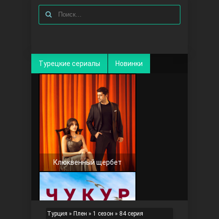
Турецкие сериалы
Новинки
Клюквенный щербет
Турция
»
Плен
»
1 сезон
» 84 серия