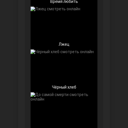
Время любить
Лжец
Далекий город
Чёрный хлеб
Ранняя пташка