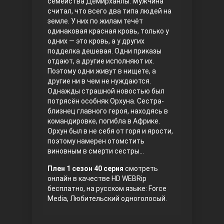
семейства Демирханлы. Мужчина
считал, что всего два типа людей на
Правосyдие
земле. У них по жилам течёт
одинаковая красная кровь, только у
одних — это кровь, а у других
подделка дешевая. Одни приказы
отдают, а другие исполняют их.
Поэтому одни живут в нищете, а
другие ни в чем не нуждаются.
Однажды страшной новостью был
потрясён особняк Орхуна. Сестра-
близнец главного героя, находясь в
Любовь напрокат
командировке, погибла в Африке.
Орхун был в не себя от горя и ярости,
поэтому намерен отомстить
виновным в смерти сестры…
Плен 1 сезон 40 серия
смотреть
онлайн в качестве HD WEBRip
бесплатно, на русском языке: Force
Media, Любительский одноголосый.
Воскресший Эртугрул