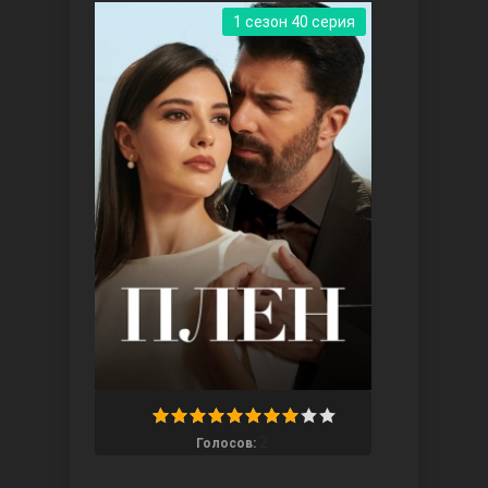
1 сезон 40 серия
Три сестры
Ветреный холм
2
Голосов: