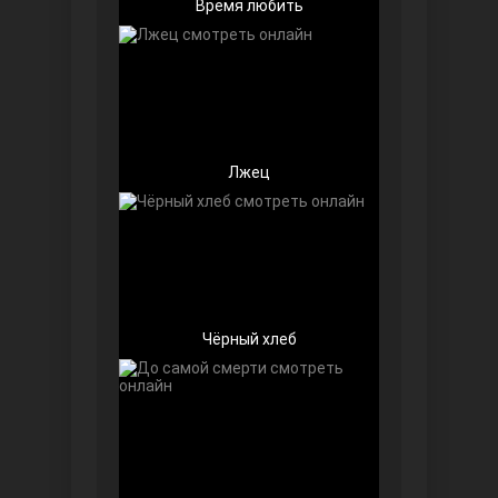
Время любить
Лжец
Далекий город
Чёрный хлеб
Ранняя пташка