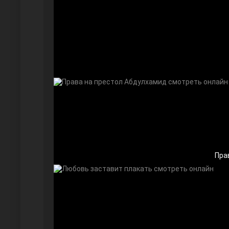
Безграничная любовь
Красивее, чем ты
Пра
Чёрно-белая любовь