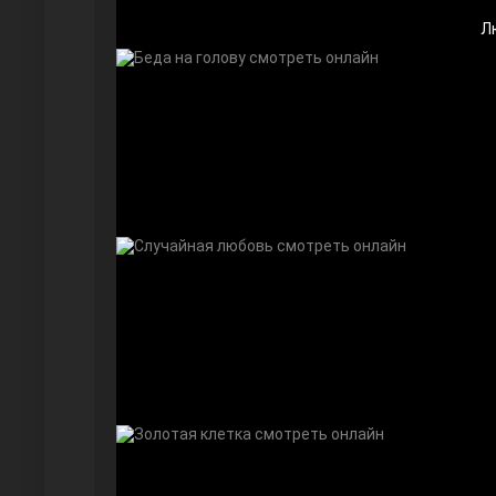
Л
Дочь посла
Девушка за стеклом