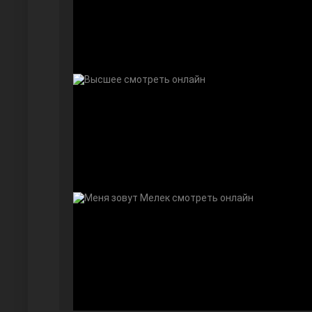
Далекий город
Ранняя пташка