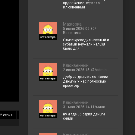
прдолжение сериала
Клюквенный
Мажорка
5 июня 2026 09:30/
Валентина
Олизе-крокодил носатый и
зубатый неужели нельзя
было для
Клюквенный
2 июня 2026 15:47/
admin
Добрый день Мила. Какие
деньги? У нас полностью
просмотр
Клюквенный
31 мая 2026 14:11/мила
ну и где 36 серия деньги
2 серия
13 серия
14 серия
15 серия
16 серия
17 серия
18 
сняли