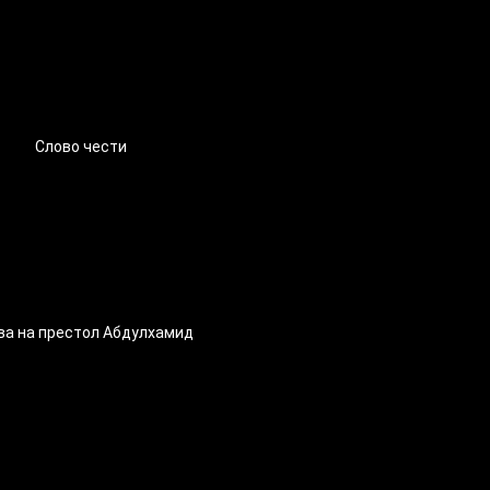
Слово чести
ва на престол Абдулхамид