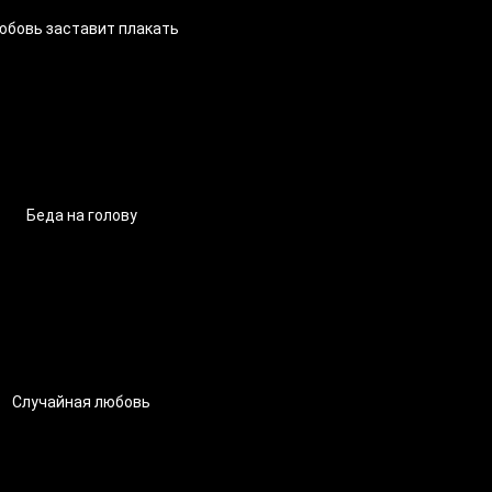
юбовь заставит плакать
Беда на голову
Случайная любовь