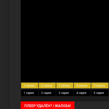
Три сестры
Ветреный холм
1 сезон
2 сезон
3 сезон
4 сезон
5 сезон
1 серия
2 серия
3 серия
4 серия
5 серия
ПЛЕЕР УДАЛЁН? / ЖАЛОБА!