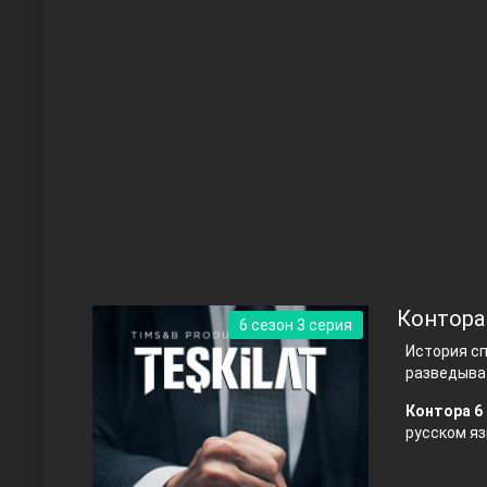
Чукур
Основание: Осман
Контора
6 сезон 3 серия
История с
разведыва
Контора 6 
русском яз
Правосyдие