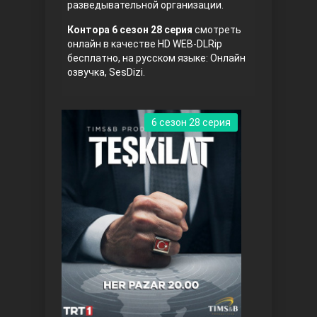
разведывательной организации.
Правосyдие
Контора 6 сезон 28 серия
смотреть
онлайн в качестве HD WEB-DLRip
бесплатно, на русском языке: Онлайн
озвучка, SesDizi.
6 сезон 28 серия
Любовь напрокат
Воскресший Эртугрул