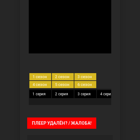
Ты назови
1 сезон
2 сезон
3 сезон
4 сезон
5 сезон
6 сезон
1 серия
2 серия
3 серия
4 серия
5 серия
Запретный плод
ПЛЕЕР УДАЛЁН? / ЖАЛОБА!