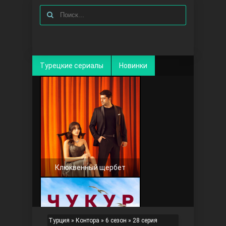
Турецкие сериалы
Новинки
Клюквенный щербет
Турция
»
Контора
»
6 сезон
» 28 серия