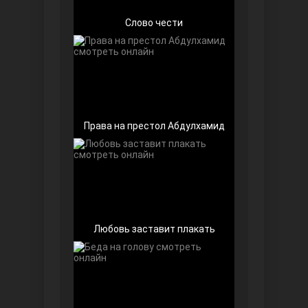
Слово чести
Чёрно-белая любовь
Права на престол Абдулхамид
Дочь посла
Любовь заставит плакать
Девушка за стеклом