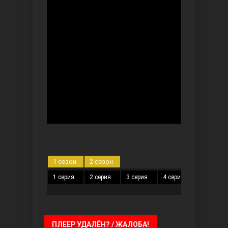
Безграничная любовь
Красивее, чем ты
1 сезон
2 сезон
1 серия
2 серия
3 серия
4 серия
5 серия
ПЛЕЕР УДАЛЁН? / ЖАЛОБА!