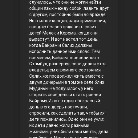
случилось, что они не могли найти
общий язык между собой, ладить друг
Правосyдие
с другом, постоянно были во вражде.
Но в конце концов, ради примирения,
они дают слово поженить своих
детей Мелек и Керема, когда они
вырастут. И вот настал тот день,
когда Байрам и Салих должны
исполнить данное ими слово. Тем
временем, Байрам переселился в
Стамбул, развернул свое дело и стал
владельцем огромного состояния.
Любовь напрокат
Салих же продолжал жить вместе с
двумя дочерьми в том же селе близ
Муданьи. Не получилось у него
открыть своё дело и стать ровней
Байраму. И вот в один прекрасный
день в его дверь постучали,
спросили, как сделать так, чтобы их
дети поженились. Одно они не учли:
их дети давно жили разными
жизнями, у них были свои мечты, дела
Воскресший Эртугрул
и любимые. Молодые, строившие