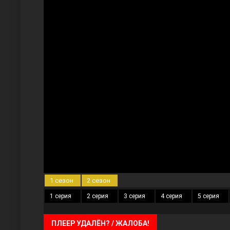
Три сестры
Ветреный холм
1 сезон
2 сезон
1 серия
2 серия
3 серия
4 серия
5 серия
ПЛЕЕР УДАЛЁН? / ЖАЛОБА!