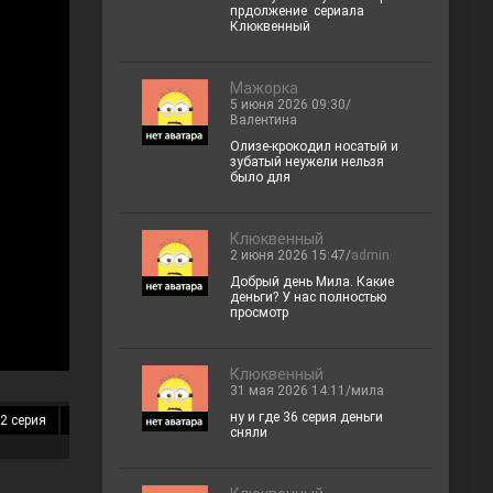
прдолжение сериала
Клюквенный
Мажорка
5 июня 2026 09:30/
Валентина
Олизе-крокодил носатый и
зубатый неужели нельзя
было для
Клюквенный
2 июня 2026 15:47/
admin
Добрый день Мила. Какие
деньги? У нас полностью
просмотр
Клюквенный
31 мая 2026 14:11/мила
ну и где 36 серия деньги
2 серия
13 серия
14 серия
15 серия
16 серия
17 серия
18 
сняли