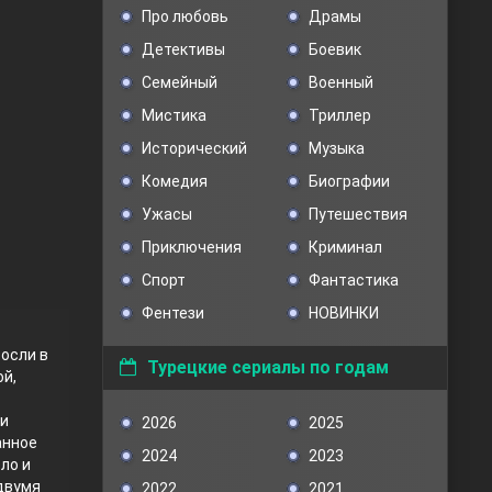
Про любовь
Драмы
Детективы
Боевик
Семейный
Военный
Мистика
Триллер
Исторический
Музыка
Комедия
Биографии
Ужасы
Путешествия
Приключения
Криминал
Спорт
Фантастика
Фентези
НОВИНКИ
росли в
Турецкие сериалы по годам
ой,
ни
2026
2025
анное
2024
2023
ло и
двумя
2022
2021