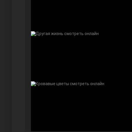
Далекий город
Ранняя пташка