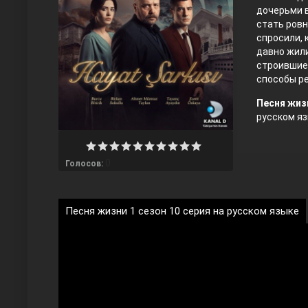
дочерьми в
стать ровн
спросили, 
давно жили
строившие 
способы ре
Песня жизн
русском яз
Любовь напрокат
0
Голосов:
Песня жизни 1 сезон 10 серия на русском языке
Воскресший Эртугрул