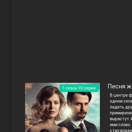
Чукур
Основание: Осман
Песня ж
1 сезон 10 серия
В центре ф
одном селе
ладить дру
примирения
вырастут. 
ими слово.
Правосyдие
стал владе