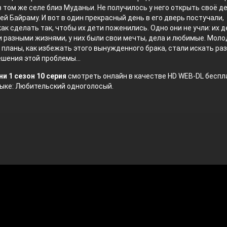
 том же селе близ Муданьи. Не получилось у него открыть своё де
ей Байраму. И вот в один прекрасный день в его дверь постучали,
как сделать так, чтобы их дети поженились. Одно они не учли: их 
 разными жизнями, у них были свои мечты, дела и любимые. Моло
планы, как избежать этого вынужденного брака, стали искать ра
шения этой проблемы...
и 1 сезон 10 серия
смотреть онлайн в качестве HD WEB-DL беспла
ыке: Любительский одноголосый.