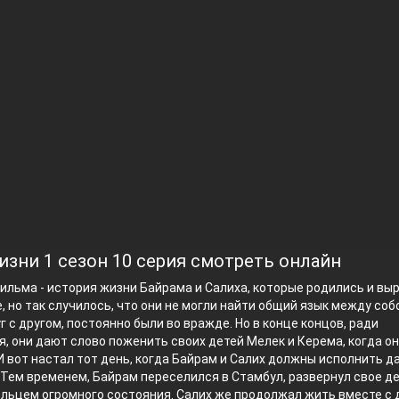
изни 1 сезон 10 серия смотреть онлайн
ильма - история жизни Байрама и Салиха, которые родились и вы
, но так случилось, что они не могли найти общий язык между соб
г с другом, постоянно были во вражде. Но в конце концов, ради
, они дают слово поженить своих детей Мелек и Керема, когда о
И вот настал тот день, когда Байрам и Салих должны исполнить д
 Тем временем, Байрам переселился в Стамбул, развернул свое де
льцем огромного состояния. Салих же продолжал жить вместе с 