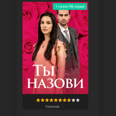
1 сезон 98 серия
Три сестры
Ветреный холм
29
Голосов: