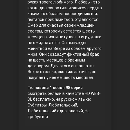
руках твоего любимого. Любовь - это
когда два сопротивляющихся сердца
Правосyдие
каким-то образом воссоединяются,
пытаясь приблизиться, отдаляются.
Омер для счастья своей младшей
сестры, которому остаётся шесть
месяцев жизни вступает в игру, даже
не ожидая этого. Он вынужден
жениться на Зехре из совсем другого
мира. Они создадут фиктивный брак
на шесть месяцев с брачным
договором. Для этого он заплатит
Любовь напрокат
Зехре столько, сколько захочет, он
покупает у неё её шесть месяцев.
Ты назови 1 сезон 98 серия
смотреть онлайн в качестве HD WEB-
DL бесплатно, на русском языке:
Субтитры, Любительский,
Любительский одноголосый, Не
требуется.
Воскресший Эртугрул