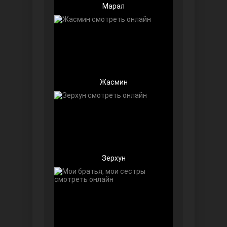
Марал
Беззащитные
Жасмин
Зерхун
Игра судьбы