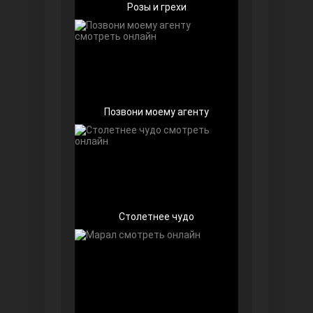
Розы и грехи
Позвони моему агенту
Далекий город
Столетнее чудо
Ранняя пташка