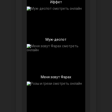
Иффет
Чёрно-белая любовь
Муж-деспот
Дочь посла
Меня зовут Фарах
Девушка за стеклом