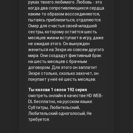
руках твоего любимого. Любовь - это
когда два сопротивляющихся сердца
Правосyдие
каким-то образом воссоединяются,
пытаясь приблизиться, отдаляются.
Омер для счастья своей младшей
сестры, которому остаётся шесть
месяцев жизни вступает в игру, даже
не ожидая этого. Он вынужден
жениться на Зехре из совсем другого
мира. Они создадут фиктивный брак
на шесть месяцев с брачным
договором. Для этого он заплатит
Любовь напрокат
Зехре столько, сколько захочет, он
покупает у неё её шесть месяцев.
Ты назови 1 сезон 192 серия
смотреть онлайн в качестве HD WEB-
DL бесплатно, на русском языке:
Субтитры, Любительский,
Любительский одноголосый, Не
требуется.
Воскресший Эртугрул