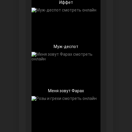
Иффет
Чёрно-белая любовь
Муж-деспот
Дочь посла
Меня зовут Фарах
Девушка за стеклом