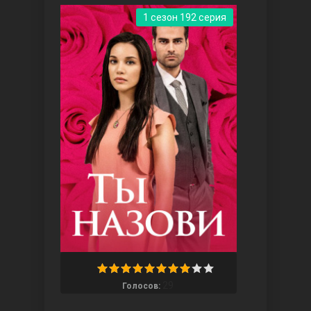
1 сезон 192 серия
Три сестры
Ветреный холм
29
Голосов: