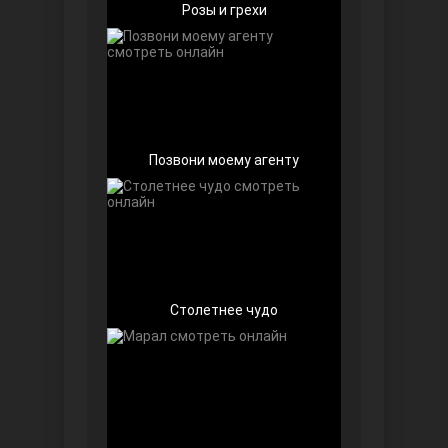
Розы и грехи
Позвони моему агенту
Далекий город
Столетнее чудо
Ранняя пташка