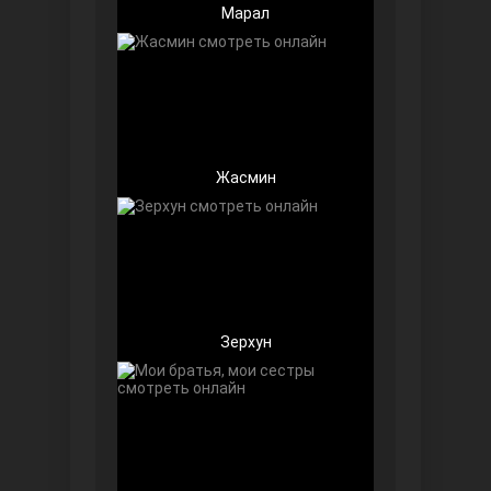
Марал
Беззащитные
Жасмин
Зерхун
Игра судьбы