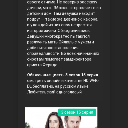
своего отчима. Не поверив рассказу
дочери, мать Эйлюль отправляет ее в
Правосyдие
детский дом. Там девушка находит
подруг — такие же девчонок, как она,
и у каждой из них своя непростая
история жизни. Объединившись,
девушки многократно пытаются
разлучить мать Эйлюль с мужем и
добиться восстановления
справедливости. Во всех начинаниях
сиротам помогает замдиректора
приюта Фериде.
Любовь напрокат
Обиженные цветы 3 сезон 15 серия
смотреть онлайн в качестве HD WEB-
DL бесплатно, на русском языке:
Любительский одноголосый.
3 сезон 15 серия
Воскресший Эртугрул