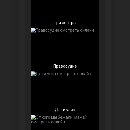
Чёрно-белая любовь
Три сестры
Правосyдие
Дочь посла
Дети улиц
Девушка за стеклом