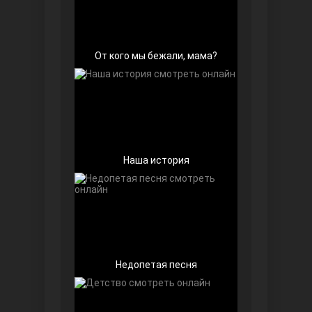
От кого мы бежали, мама?
Далекий город
Наша история
Недопетая песня
Ранняя пташка