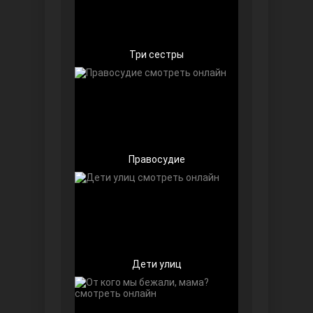
Чёрно-белая любовь
Три сестры
Правосyдие
Дочь посла
Дети улиц
Девушка за стеклом