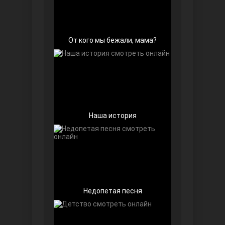
От кого мы бежали, мама?
Далекий город
Наша история
Недопетая песня
Ранняя пташка