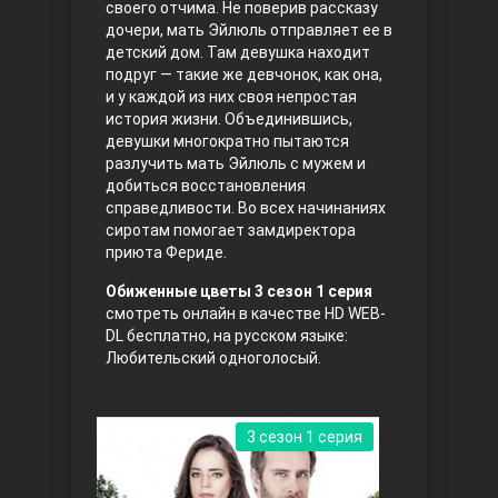
своего отчима. Не поверив рассказу
дочери, мать Эйлюль отправляет ее в
Правосyдие
детский дом. Там девушка находит
подруг — такие же девчонок, как она,
и у каждой из них своя непростая
история жизни. Объединившись,
девушки многократно пытаются
разлучить мать Эйлюль с мужем и
добиться восстановления
справедливости. Во всех начинаниях
сиротам помогает замдиректора
приюта Фериде.
Любовь напрокат
Обиженные цветы 3 сезон 1 серия
смотреть онлайн в качестве HD WEB-
DL бесплатно, на русском языке:
Любительский одноголосый.
3 сезон 1 серия
Воскресший Эртугрул