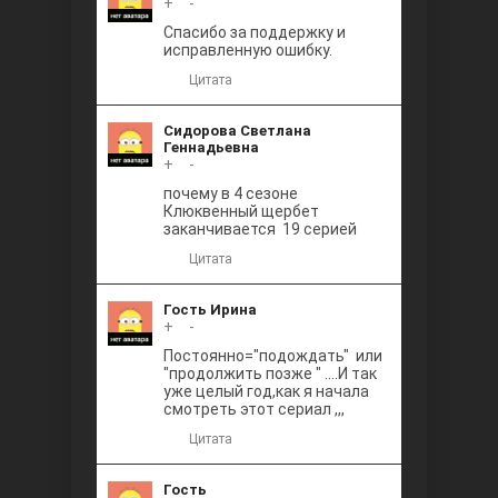
+
0
-
Между
Спасибо за поддержку и
исправленную ошибку.
Цитата
Сидорова Светлана
Геннадьевна
+
0
-
почему в 4 сезоне
Клюквенный щербет
Ветреный
заканчивается 19 серией
Цитата
Гость Ирина
+
0
-
Постоянно="подождать" или
"продолжить позже " ....И так
уже целый год,как я начала
смотреть этот сериал ,,,
Цитата
Гость