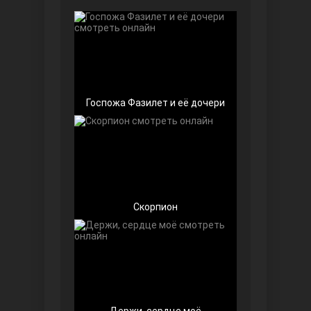
Чёрно-белая любовь
Госпожа Фазилет и её дочери
Дочь посла
Скорпион
Девушка за стеклом
Держи, сердце моё