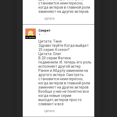
становится неинтересно,
когда актеров в главной роли
заменяют на других актеров.
Цитата
Сикрет
+
0
-
Цитата: Таня
Здравствуйте Когда выйдет
25 серия 4 сезон?
Цитата: Олег
В 20 серии Фатиха
подменили. И, теперь его роль
исполняет другой актер.
Ранее и Абдулу заменили на
другого актера. Смотреть
становится неинтересно,
когда актеров в главной роли
заменяют на других актеров.
Вообще у них не понятно все
когда новые серии
выходят,актеров просто
сливают и все
Цитата