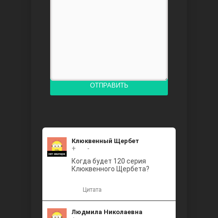
Доверенное
ОТПРАВИТЬ
Дик. ий
Клюквенный Щербет
+
+2
-
Когда будет 120 серия
Клюквенного Щербета?
Цитата
Людмила Николаевна