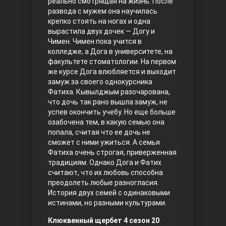
реально смотрящая на жизнь. После
развода с мужем она научилась
Правосyдие
крепко стоять на ногах и одна
вырастила двух дочек — Догу и
Чимен. Чимен пока учится в
колледже, а Дога в университете, на
факультете стоматологии. На первом
же курсе Дога влюбляется и выходит
замуж за своего однокурсника
Фатиха. Кывылджым разочарована,
что дочь так рано вышла замуж, не
успев окончить учебу. Но еще больше
Любовь напрокат
озабочена тем, в какую семью она
попала, считая что ее дочь не
сможет с ними ужиться. А семья
Фатиха очень строгая, приверженная
традициям. Однако Дога и Фатих
считают, что их любовь способна
преодолеть любые разногласия.
История двух семей с одинаковыми
истинами, но разными культурами.
Воскресший Эртугрул
Клюквенный щербет 4 сезон 20