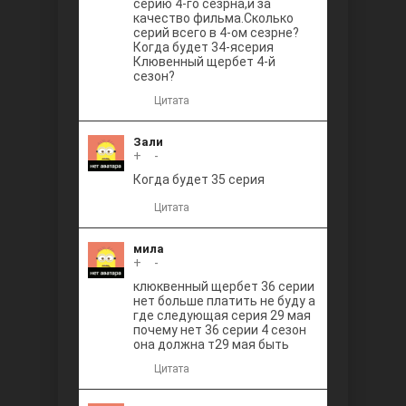
серию 4-го сезрна,и за
качество фильма.Сколько
серий всего в 4-ом сезрне?
Когда будет 34-ясерия
Клювенный щербет 4-й
сезон?
Цитата
Зали
+
0
-
Когда будет 35 серия
Цитата
мила
+
0
-
клюквенный щербет 36 серии
нет больше платить не буду а
где следующая серия 29 мая
почему нет 36 серии 4 сезон
она должна т29 мая быть
Цитата