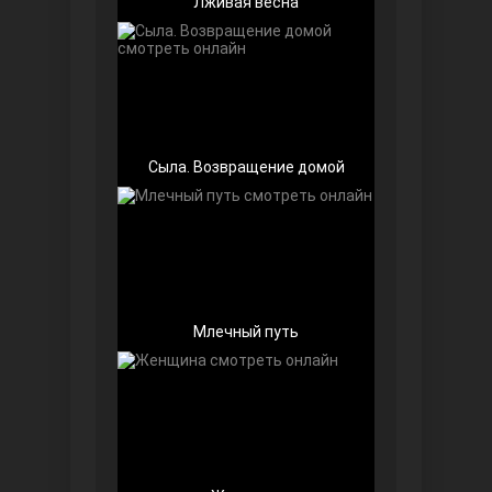
Лживая весна
Беззащитные
Сыла. Возвращение домой
Млечный путь
Игра судьбы