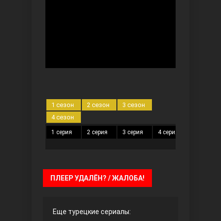
Безграничная любовь
1 сезон
2 сезон
3 сезон
4 сезон
1 серия
2 серия
3 серия
4 серия
5 серия
Красивее, чем ты
ПЛЕЕР УДАЛЁН? / ЖАЛОБА!
Еще турецкие сериалы: