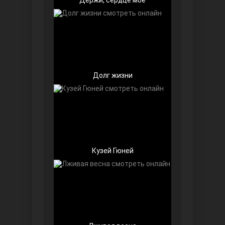
Долг жизни
Далекий город
Кузей Гюней
Ранняя пташка