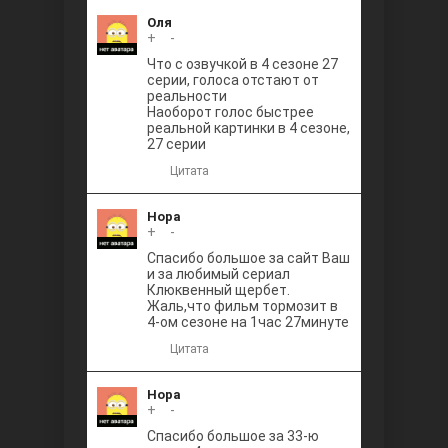
Оля
+
0
-
Что с озвучкой в 4 сезоне 27
серии, голоса отстают от
реальности
Наоборот голос быстрее
реальной картинки в 4 сезоне,
27 серии
Цитата
Нора
+
0
-
Спасибо большое за сайт Ваш
и за любимый сериал
Клюквенный щербет.
Жаль,что фильм тормозит в
4-ом сезоне на 1час 27минуте
Цитата
Нора
+
0
-
Спасибо большое за 33-ю