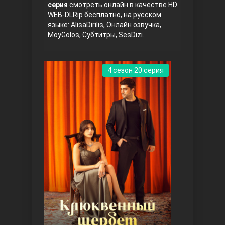
серия
смотреть онлайн в качестве HD
WEB-DLRip бесплатно, на русском
языке: AlisaDirilis, Онлайн озвучка,
MoyGolos, Субтитры, SesDizi.
4 сезон 20 серия
Три сестры
Ветреный холм