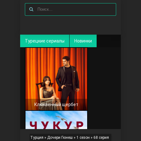
Турецкие сериалы
Новинки
Клюквенный щербет
Турция
»
Дочери Гюнеш
»
1 сезон
» 68 серия