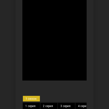
Ты назови
Запретный плод
1 сезон
1 серия
2 серия
3 серия
4 серия
5 серия