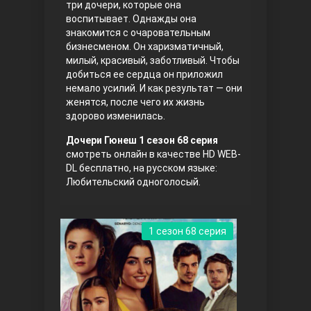
три дочери, которые она
воспитывает. Однажды она
Правосyдие
знакомится с очаровательным
бизнесменом. Он харизматичный,
милый, красивый, заботливый. Чтобы
добиться ее сердца он приложил
немало усилий. И как результат — они
женятся, после чего их жизнь
здорово изменилась.
Дочери Гюнеш 1 сезон 68 серия
смотреть онлайн в качестве HD WEB-
Любовь напрокат
DL бесплатно, на русском языке:
Любительский одноголосый.
1 сезон 68 серия
Воскресший Эртугрул