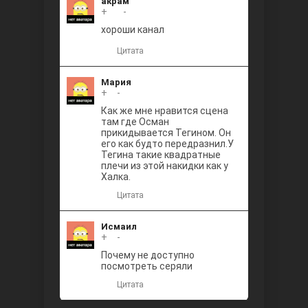
акрам
Между
+
+1
-
хороши канал
Цитата
Мария
+
0
-
Как же мне нравится сцена
там где Осман
прикидывается Тегином. Он
Ветреный
его как будто передразнил.У
Тегина такие квадратные
плечи из этой накидки как у
Халка.
Цитата
Исмаил
+
0
-
Почему не доступно
посмотреть серяли
Цитата