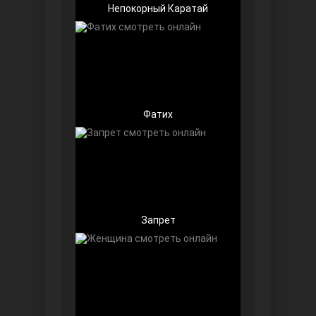
Непокорный Каратай
Беззащитные
Фатих
Запрет
Игра судьбы