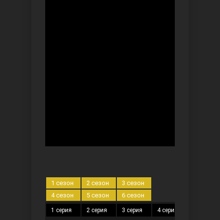
Безграничная любовь
Красивее, чем ты
1 сезон
2 сезон
3 сезон
4 сезон
5 сезон
6 сезон
1 серия
2 серия
3 серия
4 серия
5 серия