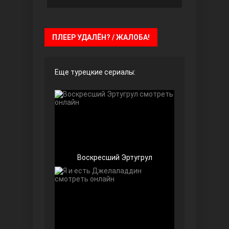
Чёрно-белая любовь
ПЛЕЕР УДАЛЁН? / ЖАЛОБА!
Еще турецкие сериалы:
Дочь посла
Воскресший Эртугрул
Девушка за стеклом