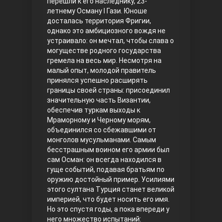
перешли к его наследнику, 23-
летнему Осману I Гази. Юноше
Правосyдие
досталась территория Фригии,
однако это амбициозного вождя не
устраивало: он мечтал, чтобы слава о
могуществе родного государства
гремела на весь мир. Несмотря на
малый опыт, молодой правитель
принялся успешно расширять
границы своей страны: присоединил
значительную часть Византии,
обеспечив туркам выходы к
Любовь напрокат
Мраморному и Черному морям,
объединился со сбежавшими от
монголов мусульманами. Самым
бесстрашным воином его армии был
сам Осман: он всегда находился в
гуще событий, подавая братьям по
оружию достойный пример. Усилиями
этого султана Турция станет великой
империей, что будет носить его имя.
Но это спустя годы, а пока впереди у
Воскресший Эртугрул
него множество испытаний: