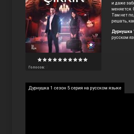
и даже заб
меняется. 
Там нет по
решать, ка
Дурнушка 1
русском язык
Любовь напрокат
0
Голосов:
Дурнушка 1 сезон 5 серия на русском языке
Воскресший Эртугрул