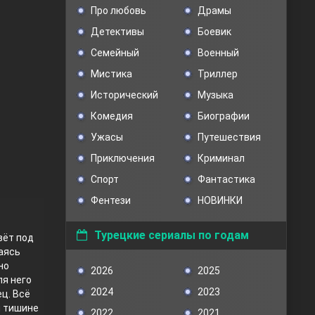
Про любовь
Драмы
Детективы
Боевик
Семейный
Военный
Мистика
Триллер
Исторический
Музыка
Комедия
Биографии
Ужасы
Путешествия
Приключения
Криминал
Спорт
Фантастика
Фентези
НОВИНКИ
Турецкие сериалы по годам
вёт под
аясь
но
2026
2025
ля него
2024
2023
ец. Всё
й тишине
2022
2021