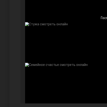
Гос
Далекий город
Ранняя пташка