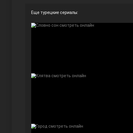
Еще турецкие сериалы:
Ты назови
Запретный плод