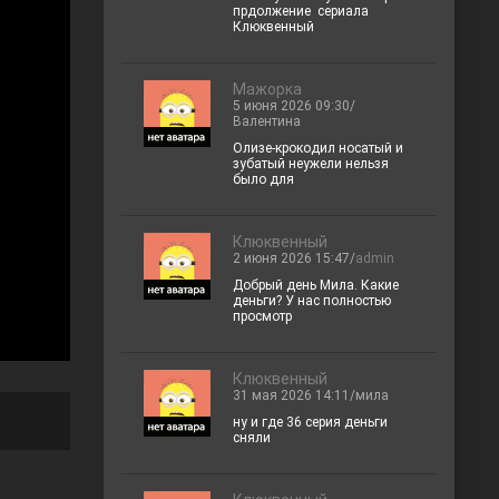
прдолжение сериала
Клюквенный
Мажорка
5 июня 2026 09:30/
Валентина
Олизе-крокодил носатый и
зубатый неужели нельзя
было для
Клюквенный
2 июня 2026 15:47/
admin
Добрый день Мила. Какие
деньги? У нас полностью
просмотр
Клюквенный
31 мая 2026 14:11/мила
ну и где 36 серия деньги
сняли