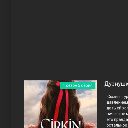
Чукур
Основание: Осман
Дурнушк
1 сезон 5 серия
Сюжет тур
давлением 
дать ей хо
ничего не 
это правда
Правосyдие
остальное 