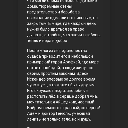
что могли сломать любого. Детские
дома, тюремные стены,
Правосyдие
предательство и борьба за
выживание сделали его сильным, но
закрытым. В мире, где каждый день
нужно было драться за право
дышать, он забыл, что значит любовь,
тепло и вера в добро.
После многих лет одиночества
судьба приводит его в небольшой
приморский город Арафкёй, где море
Любовь напрокат
пахнет свободой, а люди живут по
своим, простым законам. Здесь
Искендер впервые за долгое время
чувствует, что может быть другим.
Его окружают люди, способные
растопить лёд в сердце добрая Ана,
мечтательная Айшеджик, честный
Байрам, немного странный, но верный
Адем и доктор Гёнюль, умеющая
лечить не только тело, но и душу.
Воскресший Эртугрул