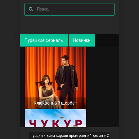
Турецкие сериалы
Новинки
Клюквенный щербет
Турция
»
Если король проиграет
»
1 сезон
» 2