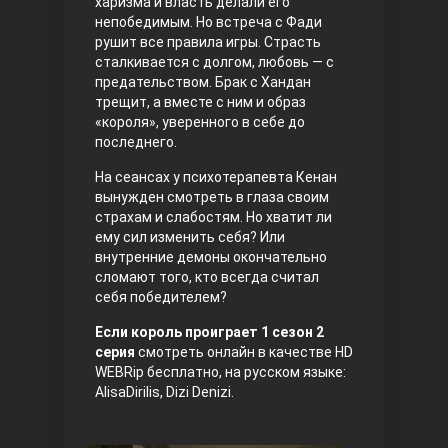
харизма и власть делали его
непобедимым. Но встреча с Фади
Правосyдие
рушит все правила игры. Страсть
сталкивается с долгом, любовь — с
предательством. Брак с Хандан
трещит, а вместе с ним и образ
«короля», уверенного в себе до
последнего.
На сеансах у психотерапевта Кенан
вынужден смотреть в глаза своим
страхам и слабостям. Но хватит ли
Любовь напрокат
ему сил изменить себя? Или
внутренние демоны окончательно
сломают того, кто всегда считал
себя победителем?
Если король проиграет 1 сезон 2
серия
смотреть онлайн в качестве HD
WEBRip бесплатно, на русском языке:
AlisaDirilis, Dizi Denizi.
Воскресший Эртугрул