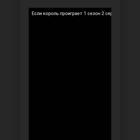
Если король проиграет 1 сезон 2 серия на русск
Ты назови
Запретный плод