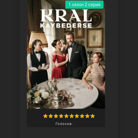
1 сезон 2 серия
Три сестры
Ветреный холм
6
Голосов: