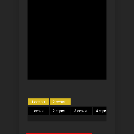
Ты назови
Запретный плод
1 сезон
2 сезон
1 серия
2 серия
3 серия
4 серия
5 серия