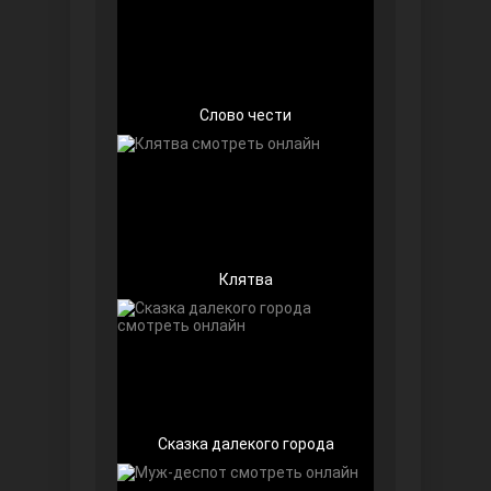
Слово чести
Далекий город
Клятва
Ранняя пташка
Сказка далекого города