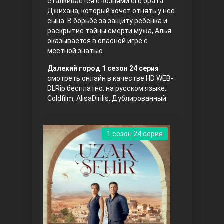
сталкивается с кознями его брата
Джихана, который хочет отнять у неё
Правосyдие
сына. В борьбе за защиту ребенка и
раскрытие тайны смерти мужа, Алья
оказывается в опасной игре с
местной знатью.
Далекий город 1 сезон 24 серия
смотреть онлайн в качестве HD WEB-
DLRip бесплатно, на русском языке:
Coldfilm, AlisaDirilis, Дублированный.
Любовь напрокат
1 сезон 24 серия
Воскресший Эртугрул