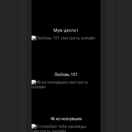
Чёрно-белая любовь
Муж-деспот
Дочь посла
Любовь 101
46 исчезнувших
Девушка за стеклом