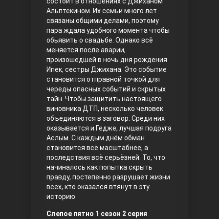
состоит в отношениях с Джиханом
Альптекином. Их семьи много лет
Правосyдие
связаны общими делами, поэтому
пара ждала удобного момента чтобы
обьявить о свадьбе.
Однако всё
меняется после аварии,
произошедшей в ночь дня рождения
Ипек, сестры Джихана. Это событие
становится отправной точкой для
череды опасных событий и скрытых
тайн.
Чтобы защитить настоящего
виновника ДТП, несколько человек
Любовь напрокат
объединяются в заговор. Среди них
оказывается и Гедже, лучшая подруга
Аслым. С каждым днём обман
становится всё масштабнее, а
последствия всё серьёзней. То, что
начиналось как попытка скрыть
правду, постепенно разрушает жизни
всех, кто оказался втянут в эту
историю.
Воскресший Эртугрул
Слепое пятно 1 сезон 2 серия