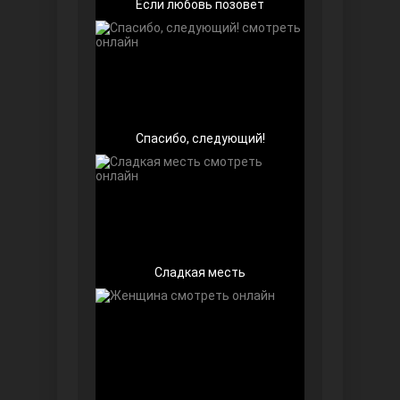
Если любовь позовёт
Спасибо, следующий!
Далекий город
Сладкая месть
Ранняя пташка