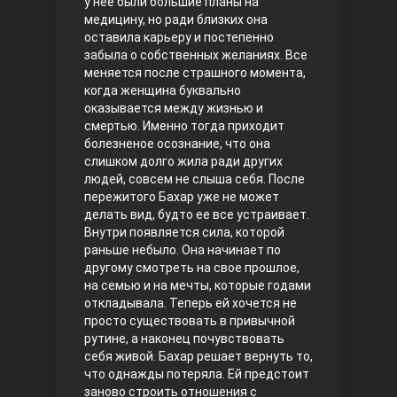
у нее были большие планы на
медицину, но ради близких она
Правосyдие
оставила карьеру и постепенно
забыла о собственных желаниях. Все
меняется после страшного момента,
когда женщина буквально
оказывается между жизнью и
смертью. Именно тогда приходит
болезненое осознание, что она
слишком долго жила ради других
людей, совсем не слыша себя. После
пережитого Бахар уже не может
Любовь напрокат
делать вид, будто ее все устраивает.
Внутри появляется сила, которой
раньше небыло. Она начинает по
другому смотреть на свое прошлое,
на семью и на мечты, которые годами
откладывала. Теперь ей хочется не
просто существовать в привычной
рутине, а наконец почувствовать
себя живой. Бахар решает вернуть то,
что однажды потеряла. Ей предстоит
Воскресший Эртугрул
заново строить отношения с