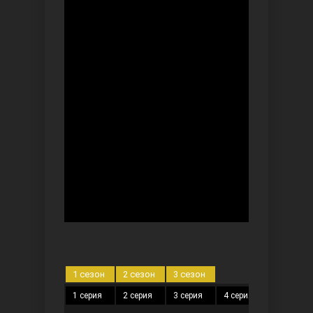
Безграничная любовь
Красивее, чем ты
1 сезон
2 сезон
3 сезон
1 серия
2 серия
3 серия
4 серия
5 серия