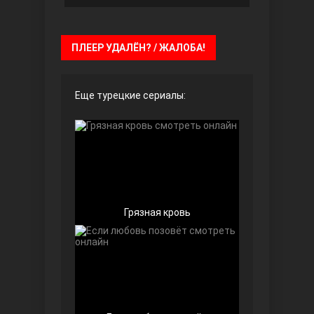
Чёрно-белая любовь
ПЛЕЕР УДАЛЁН? / ЖАЛОБА!
Еще турецкие сериалы:
Дочь посла
Грязная кровь
Девушка за стеклом