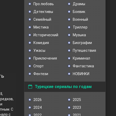
Про любовь
Драмы
Детективы
Боевик
Семейный
Военный
Мистика
Триллер
Исторический
Музыка
Комедия
Биографии
Ужасы
Путешествия
Приключения
Криминал
Спорт
Фантастика
Фентези
НОВИНКИ
ть
Турецкие сериалы по годам
I,
предков,
2026
2025
ли
2024
2023
упным. С
чало с
2022
2021