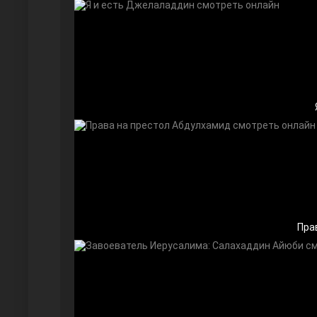
Далекий город
Пра
Ранняя пташка