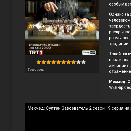
особым вес
Однако за 
человеком 
твердость 
раскрывает
размышлен
традиции.
Такой взгл
Любовь напрокат
вера и вла
амбиции пр
7
Голосов:
отражение
Мехмед: С
WEBRip бесп
Мехмед: Султан Завоеватель 2 сезон 19 серия на
Воскресший Эртугрул