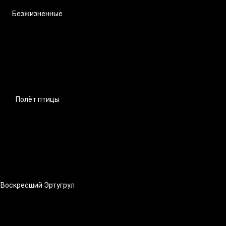
Безжизненные
Полёт птицы
Воскресший Эртугрул