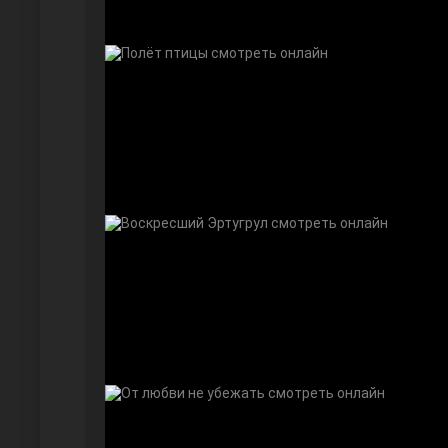
Безграничная любовь
Красивее, чем ты
Чёрно-белая любовь