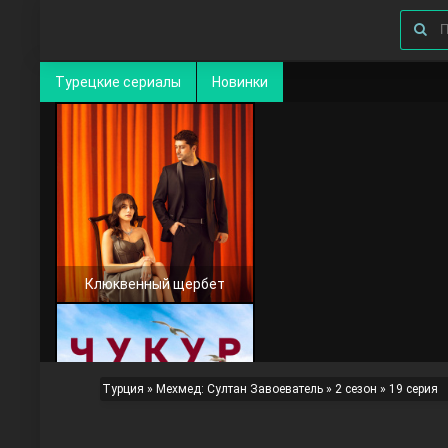
Турецкие сериалы
Новинки
Клюквенный щербет
Турция
»
Мехмед: Султан Завоеватель
»
2 сезон
» 19 серия