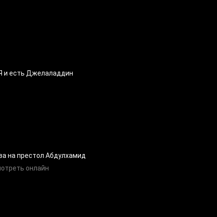
Я и есть Джелаладдин
ва на престол Абдулхамид