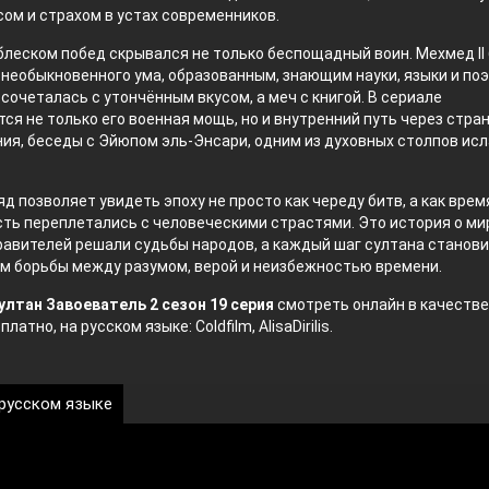
ом и страхом в устах современников.
блеском побед скрывался не только беспощадный воин. Мехмед II
необыкновенного ума, образованным, знающим науки, языки и поэ
сочеталась с утончённым вкусом, а меч с книгой. В сериале
ся не только его военная мощь, но и внутренний путь через стра
ия, беседы с Эйюпом эль-Энсари, одним из духовных столпов ис
яд позволяет увидеть эпоху не просто как череду битв, а как врем
сть переплетались с человеческими страстями. Это история о мир
авителей решали судьбы народов, а каждый шаг султана станов
м борьбы между разумом, верой и неизбежностью времени.
ултан Завоеватель 2 сезон 19 серия
смотреть онлайн в качестве
латно, на русском языке: Coldfilm, AlisaDirilis.
 русском языке