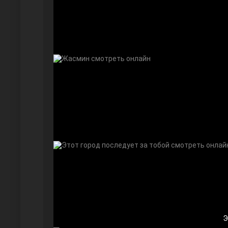
Дочь посла
Девушка за стеклом
Э