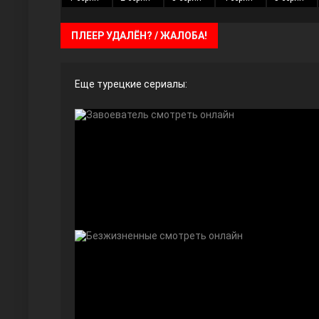
ПЛЕЕР УДАЛЁН? / ЖАЛОБА!
Ты назови
Еще турецкие сериалы:
Запретный плод