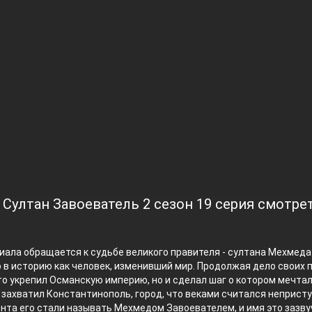
 Султан Завоеватель 2 сезон 19 серия смотре
ала обращается к судьбе великого правителя - султана Мехмеда I
в историю как человек, изменивший мир. Продолжая дело своих 
то укрепил Османскую империю, но и сделал шаг о котором мечта
 захватил Константинополь, город, что веками считался неприст
нта его стали называть Мехмедом Завоевателем, и имя это зазву