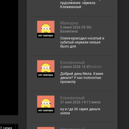
прдолжение сериала
Клюквенный
Мажорка
5 июня 2026 09:30/
Валентина
Олизе-крокодил носатый и
зубатый неужели нельзя
было для
Клюквенный
2 июня 2026 15:47/
admin
Добрый день Мила. Какие
деньги? У нас полностью
просмотр
Клюквенный
31 мая 2026 14:11/мила
ну и где 36 серия деньги
сняли
2 серия
13 серия
14 серия
15 серия
16 серия
17 серия
18 