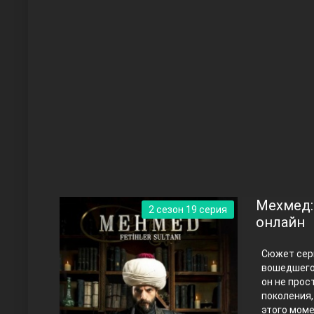
Чукур
Основание: Осман
Мехмед:
2 сезон 19 серия
онлайн
Сюжет сери
вошедшего 
он не прос
поколения,
Правосyдие
этого моме