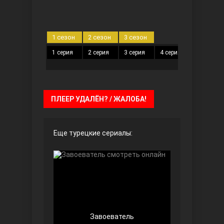
Чёрно-белая любовь
1 сезон
2 сезон
3 сезон
1 серия
2 серия
3 серия
4 серия
5 серия
ПЛЕЕР УДАЛЁН? / ЖАЛОБА!
Дочь посла
Еще турецкие сериалы:
Завоеватель
Девушка за стеклом