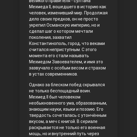
великого правителя - султана
Мехмеда II, вошедшего в историю как
Правосyдие
человек, изменивший мир. Продолжая
дело своих предков, он не просто
укрепил Османскую империю, но и
сделал шаг о котором мечтали
поколения, захватил
Константинополь, город, что веками
считался неприступным. С этого
момента его стали называть
Мехмедом Завоевателем, и имя это
зазвучало с особым весом и страхом
Любовь напрокат
в устах современников.
Однако за блеском побед скрывался
не только беспощадный воин.
Мехмед II был человеком
необыкновенного ума, образованным,
знающим науки, языки и поэзию. Его
твердость сочеталась с утончённым
вкусом, а меч с книгой. В сериале
раскрывается не только его военная
Воскресший Эртугрул
мощь, но и внутренний путь через