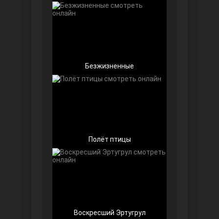
Безжизненные
Далекий город
Полёт птицы
Ранняя пташка
Воскресший Эртугрул