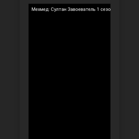
Мехмед: Султан Завоеватель 1 сезон 7 серия на
Безграничная любовь
Красивее, чем ты