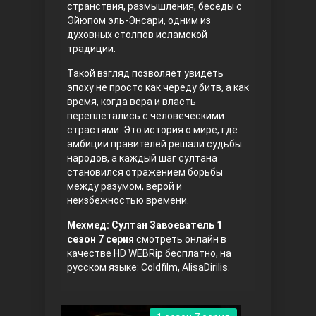
странствия, размышления, беседы с
Эйюпом эль-Энсари, одним из
духовных столпов исламской
традиции.
Такой взгляд позволяет увидеть
эпоху не просто как череду битв, а как
время, когда вера и власть
переплетались с человеческими
страстями. Это история о мире, где
Три сестры
амбиции правителей решали судьбы
народов, а каждый шаг султана
становился отражением борьбы
между разумом, верой и
неизбежностью времени.
Мехмед: Султан Завоеватель 1
сезон 7 серия
смотреть онлайн в
качестве HD WEBRip бесплатно, на
русском языке: Coldfilm, AlisaDirilis.
Ветреный холм