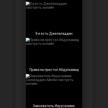
Любовь напоказ
Я и есть Джелаладдин
Права на престол Абдулхамид
Семья
Завоеватель Иерусалима: