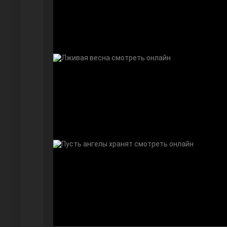
Далекий город
Ранняя пташка