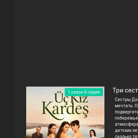
Чукур
Основание: Осман
Три сес
1 сезон 8 серия
Сестры Дон
мечтать. О
подвергать
побережье,
атмосфера 
детских ле
Правосyдие
сколько тр