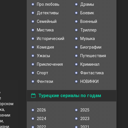
Про любовь
Драмы
Детективы
Боевик
Семейный
Военный
Мистика
Триллер
Исторический
Музыка
Комедия
Биографии
Ужасы
Путешествия
Приключения
Криминал
Спорт
Фантастика
Фентези
НОВИНКИ
о
Турецкие сериалы по годам
е
морском
ка,
2026
2025
жении
2024
2023
и,
изни.
2022
2021