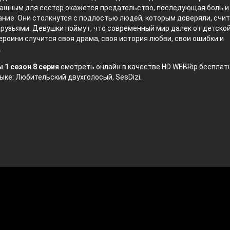
ашным для сестер окажется предательство, последующая боль и
ние. Они столкнутся с подлостью людей, которым доверяли, счи
рузьями. Девушки поймут, что современный мир далек от детской
ероини случится своя драма, своя история любви, свои ошибки и
.
 1 сезон 8 серия
смотреть онлайн в качестве HD WEBRip бесплатн
ыке: Любительский двухголосый, SesDizi.