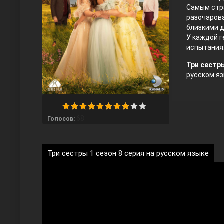
Самым стр
разочарова
близкими д
У каждой г
испытания
Три сестры
русском яз
Любовь напрокат
68
Голосов:
Три сестры 1 сезон 8 серия на русском языке
Воскресший Эртугрул