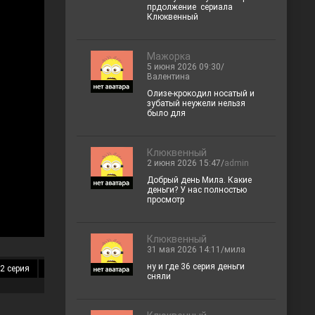
прдолжение сериала
Клюквенный
Мажорка
5 июня 2026 09:30/
Валентина
Олизе-крокодил носатый и
зубатый неужели нельзя
было для
Клюквенный
2 июня 2026 15:47/
admin
Добрый день Мила. Какие
деньги? У нас полностью
просмотр
Клюквенный
31 мая 2026 14:11/мила
ну и где 36 серия деньги
2 серия
13 серия
14 серия
15 серия
16 серия
17 серия
18 
сняли