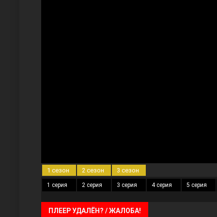
Три сестры
Ветреный холм
1 сезон
2 сезон
3 сезон
1 серия
2 серия
3 серия
4 серия
5 серия
ПЛЕЕР УДАЛЁН? / ЖАЛОБА!