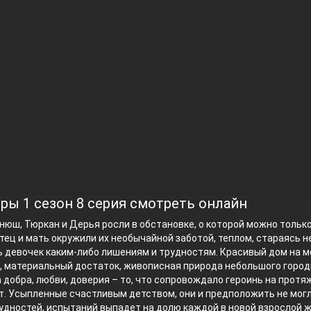
тры 1 сезон 8 серия смотреть онлайн
юш, Тюркан и Дерья росли в обстановке, о которой можно тольк
тец и мать окружили их необычайной заботой, теплом, стараясь н
 девочек каким-либо лишениям и трудностям. Красивый дом на 
 материальный достаток, живописная природа небольшого город
добра, любви, доверия – то, что сопровождало героинь на протя
т. Усыпленные счастливым детством, они и предположить не могл
удностей, испытаний выпадет на долю каждой в новой взрослой ж