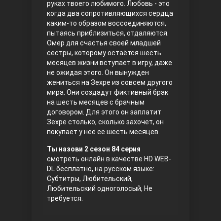
руках твоего любимого. Любовь - это
когда два сопротивляющихся сердца
Правосyдие
каким-то образом воссоединяются,
пытаясь приблизиться, отдаляются.
Омер для счастья своей младшей
сестры, которому остаётся шесть
месяцев жизни вступает в игру, даже
не ожидая этого. Он вынужден
жениться на Зехре из совсем другого
мира. Они создадут фиктивный брак
на шесть месяцев с брачным
договором. Для этого он заплатит
Любовь напрокат
Зехре столько, сколько захочет, он
покупает у неё её шесть месяцев.
Ты назови 2 сезон 84 серия
смотреть онлайн в качестве HD WEB-
DL бесплатно, на русском языке:
Субтитры, Любительский,
Любительский одноголосый, Не
требуется.
Воскресший Эртугрул