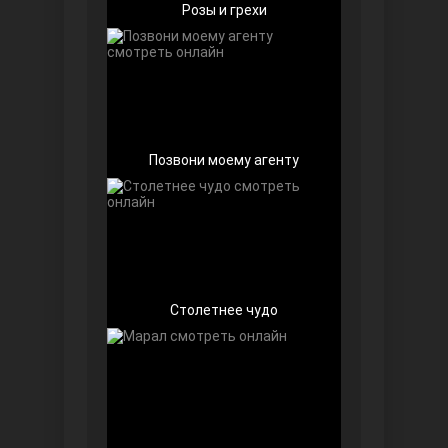
Розы и грехи
Позвони моему агенту
Далекий город
Столетнее чудо
Ранняя пташка