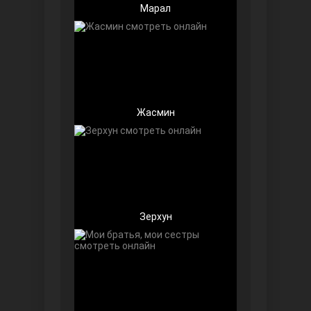
Марал
Беззащитные
Жасмин
Зерхун
Игра судьбы