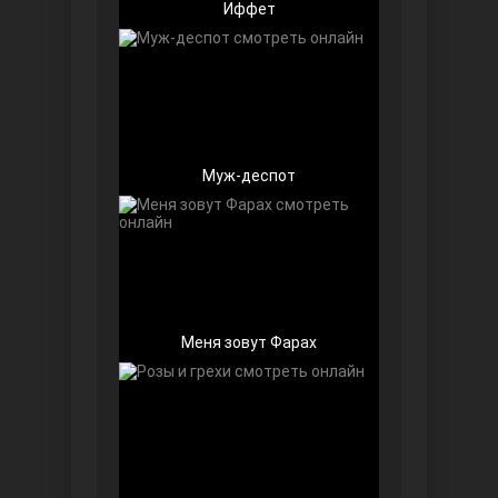
Иффет
Чёрно-белая любовь
Муж-деспот
Дочь посла
Меня зовут Фарах
Девушка за стеклом