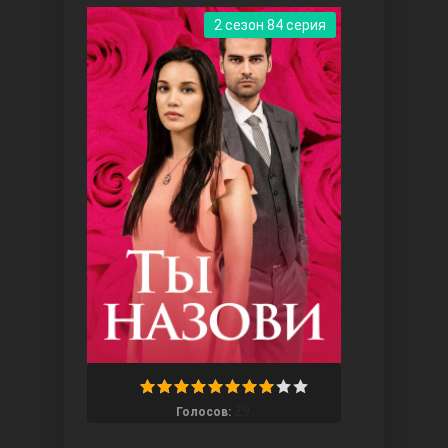
2 сезон 84 серия
Три сестры
Ветреный холм
29
Голосов: