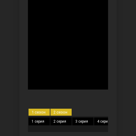
Ты назови
Запретный плод
1 сезон
2 сезон
1 серия
2 серия
3 серия
4 серия
5 серия