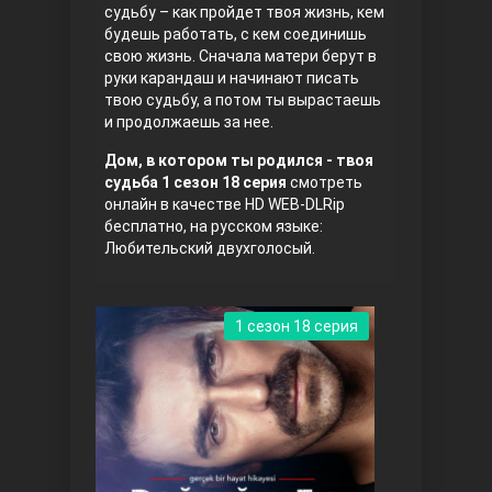
судьбу – как пройдет твоя жизнь, кем
будешь работать, с кем соединишь
Правосyдие
свою жизнь. Сначала матери берут в
руки карандаш и начинают писать
твою судьбу, а потом ты вырастаешь
и продолжаешь за нее.
Дом, в котором ты родился - твоя
судьба 1 сезон 18 серия
смотреть
онлайн в качестве HD WEB-DLRip
бесплатно, на русском языке:
Любительский двухголосый.
Любовь напрокат
1 сезон 18 серия
Воскресший Эртугрул