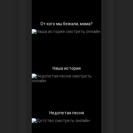
От кого мы бежали, мама?
Далекий город
Наша история
Недопетая песня
Ранняя пташка