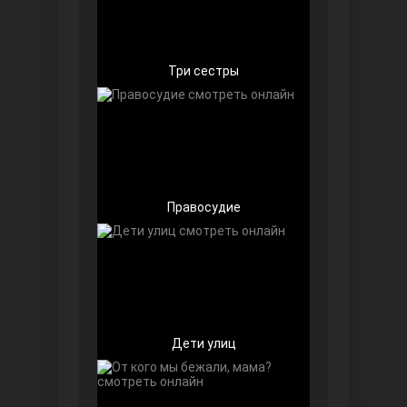
Чёрно-белая любовь
Три сестры
Правосyдие
Дочь посла
Дети улиц
Девушка за стеклом