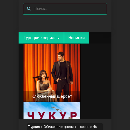
Турецкие сериалы
Новинки
Клюквенный щербет
Турция
»
Обиженные цветы
»
1 сезон
» 46