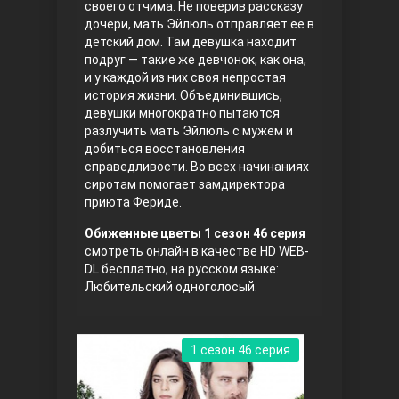
своего отчима. Не поверив рассказу
дочери, мать Эйлюль отправляет ее в
Правосyдие
детский дом. Там девушка находит
подруг — такие же девчонок, как она,
и у каждой из них своя непростая
история жизни. Объединившись,
девушки многократно пытаются
разлучить мать Эйлюль с мужем и
добиться восстановления
справедливости. Во всех начинаниях
сиротам помогает замдиректора
приюта Фериде.
Любовь напрокат
Обиженные цветы 1 сезон 46 серия
смотреть онлайн в качестве HD WEB-
DL бесплатно, на русском языке:
Любительский одноголосый.
1 сезон 46 серия
Воскресший Эртугрул